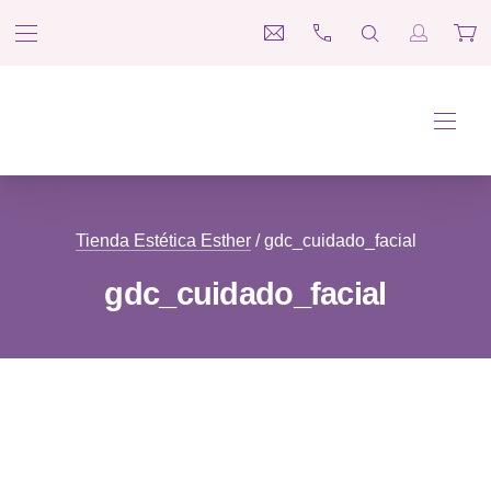
BAR NAVIGATION
CLO
medina@esteticaesther.co
697 660 312
SEARCH
Login / R
Car
Tienda Estética Esther
NAVI
Tienda Estética Esther
/ gdc_cuidado_facial
gdc_cuidado_facial
Filter products