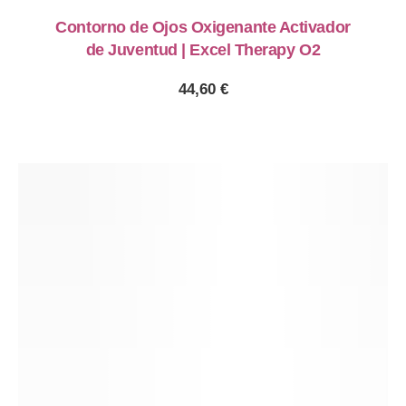
PREVIOUS
NE
Contorno de Ojos Oxigenante Activador
de Juventud | Excel Therapy O2
44,60
€