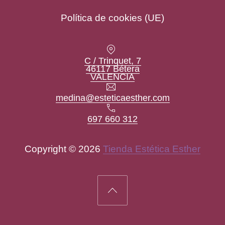
Política de cookies (UE)
Location
C / Trinquet, 7
46117 Bétera
New Window
VALENCIA
Email
medina@esteticaesther.com
Teléfono
697 660 312
Copyright © 2026
Tienda Estética Esther
New Window
WordPress Theme by
FORQY
Back to Top