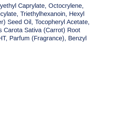
thyl Caprylate, Octocrylene,
ylate, Triethylhexanoin, Hexyl
r) Seed Oil, Tocopheryl Acetate,
s Carota Sativa (Carrot) Root
BHT, Parfum (Fragrance), Benzyl