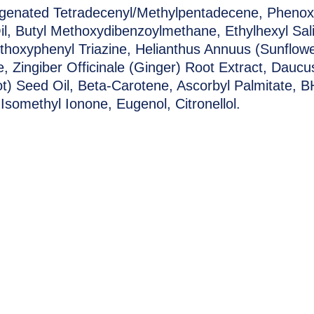
enated Tetradecenyl/Methylpentadecene, Phenoxye
l, Butyl Methoxydibenzoylmethane, Ethylhexyl Salic
thoxyphenyl Triazine, Helianthus Annuus (Sunflowe
 Zingiber Officinale (Ginger) Root Extract, Daucu
ot) Seed Oil, Beta-Carotene, Ascorbyl Palmitate, 
-Isomethyl Ionone, Eugenol, Citronellol.