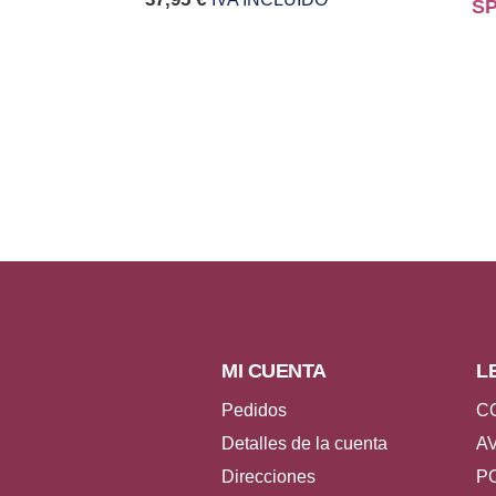
SP
MI CUENTA
L
Pedidos
C
Detalles de la cuenta
A
Direcciones
P