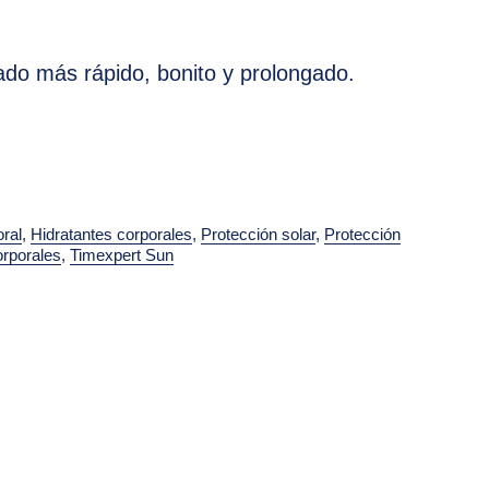
do más rápido, bonito y prolongado.
oral
,
Hidratantes corporales
,
Protección solar
,
Protección
orporales
,
Timexpert Sun
erest
 by Email