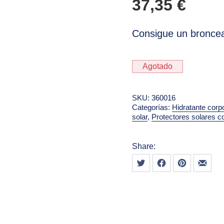
37,35
€
Consigue un broncea
Agotado
SKU:
360016
Categorías:
Hidratante corp
solar
,
Protectores solares c
Share:
Tweet
Share on Facebook
Share on Pint
Share