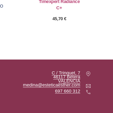
Timexpert Radiance
DO
C+
45,70
€
Location
C / Trinquet, 7
46117 Bétera
New Window
VALENCIA
Email
medina@esteticaesther.com
Teléfono
697 660 312