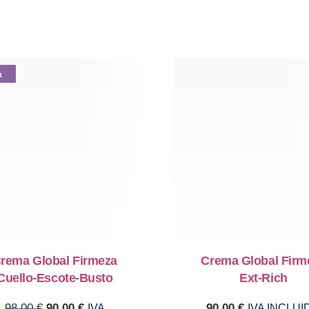
a
rema Global Firmeza
Crema Global Firm
Cuello-Escote-Busto
Ext-Rich
Original price was: 98,00 €.
Current price is: 90,00 €.
98,00
€
90,00
€
90,00
€
IVA
IVA INCLUI