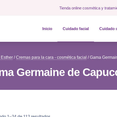
Tienda online cosmética y tratami
Inicio
Cuidado facial
Cuidado 
 Esther
/
Cremas para la cara - cosmética facial
/ Gama Germain
ma Germaine de Capucc
ndo 1–24 de 112 resultados