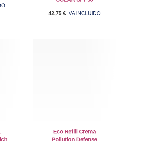
NE
DO
42,75
€
IVA INCLUIDO
a
Eco Refill Crema
ich
Pollution Defense