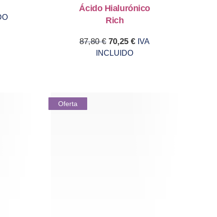
Ácido Hialurónico
DO
Rich
Original price was: 87,80 €.
Current price is: 70,2
87,80
€
70,25
€
IVA
INCLUIDO
Oferta