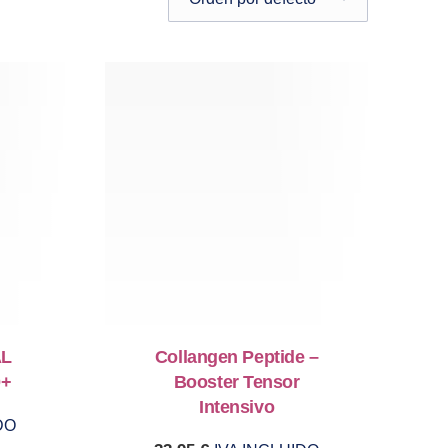
AL
Collangen Peptide –
0+
Booster Tensor
Intensivo
DO