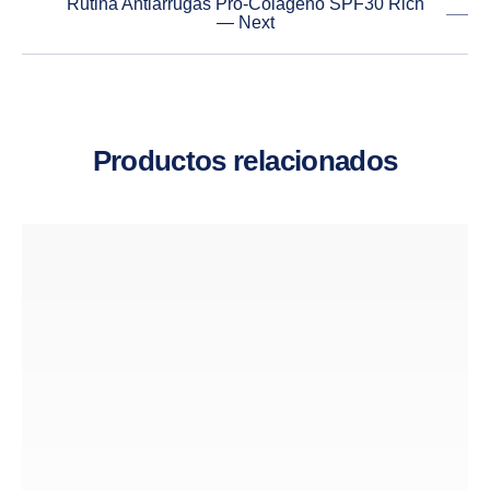
Rutina Antiarrugas Pro-Colágeno SPF30 Rich
— Next
Productos relacionados
PREVIOUS
NE