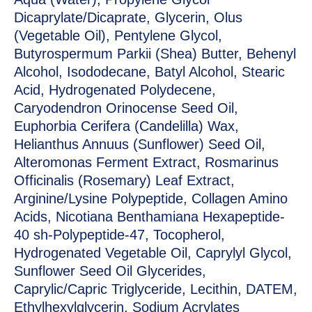
Dicaprylate/Dicaprate, Glycerin, Olus
(Vegetable Oil), Pentylene Glycol,
Butyrospermum Parkii (Shea) Butter, Behenyl
Alcohol, Isododecane, Batyl Alcohol, Stearic
Acid, Hydrogenated Polydecene,
Caryodendron Orinocense Seed Oil,
Euphorbia Cerifera (Candelilla) Wax,
Helianthus Annuus (Sunflower) Seed Oil,
Alteromonas Ferment Extract, Rosmarinus
Officinalis (Rosemary) Leaf Extract,
Arginine/Lysine Polypeptide, Collagen Amino
Acids, Nicotiana Benthamiana Hexapeptide-
40 sh-Polypeptide-47, Tocopherol,
Hydrogenated Vegetable Oil, Caprylyl Glycol,
Sunflower Seed Oil Glycerides,
Caprylic/Capric Triglyceride, Lecithin, DATEM,
Ethylhexylglycerin, Sodium Acrylates