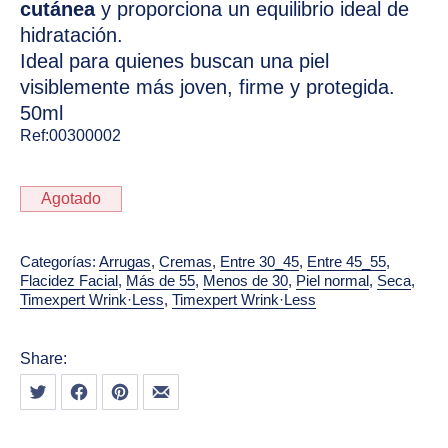
cutánea
y proporciona un equilibrio ideal de
hidratación.
Ideal para quienes buscan una piel
visiblemente más joven, firme y protegida.
50ml
Ref:
00300002
Agotado
Categorías:
Arrugas
,
Cremas
,
Entre 30_45
,
Entre 45_55
,
Flacidez Facial
,
Más de 55
,
Menos de 30
,
Piel normal
,
Seca
,
Timexpert Wrink·Less
,
Timexpert Wrink·Less
Share:
Tweet
Share on Facebook
Share on Pinterest
Share by Email