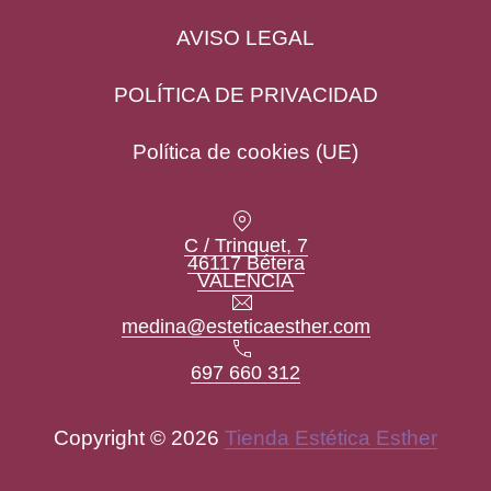
AVISO LEGAL
POLÍTICA DE PRIVACIDAD
Política de cookies (UE)
Location
C / Trinquet, 7
46117 Bétera
New Window
VALENCIA
Email
medina@esteticaesther.com
Teléfono
697 660 312
Copyright © 2026
Tienda Estética Esther
New Window
WordPress Theme by
FORQY