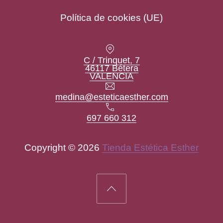
Política de cookies (UE)
Location
C / Trinquet, 7
46117 Bétera
New Window
VALENCIA
Email
medina@esteticaesther.com
Teléfono
697 660 312
Copyright © 2026
Tienda Estética Esther
New Window
WordPress Theme by
FORQY
Back to Top