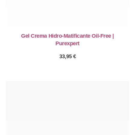
PREVIOUS
NE
Gel Crema Hidro-Matificante Oil-Free |
Purexpert
33,95
€