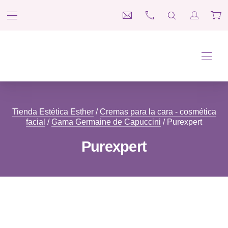
BAR NAVIGATION
CLO
medina@esteticaesther.co
697 660 312
SEARCH
Login / R
Car
Tienda Estética Esther
NAVI
Tienda Estética Esther
/
Cremas para la cara - cosmética
facial
/
Gama Germaine de Capuccini
/ Purexpert
Purexpert
Filter products