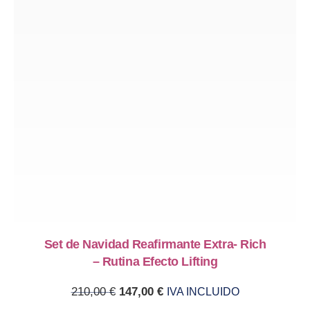
PREVIOUS
NE
Set de Navidad Reafirmante Extra- Rich
– Rutina Efecto Lifting
Original price was: 210,00 €.
Current price is: 147,00 €.
210,00
€
147,00
€
IVA INCLUIDO