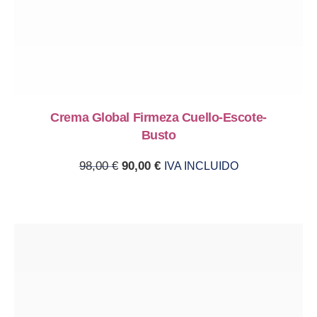
Crema Global Firmeza Cuello-Escote-
Busto
Original price was: 98,00 €.
Current price is: 90,00 €.
98,00
€
90,00
€
IVA INCLUIDO