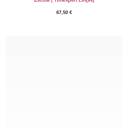
Escote | Timexpert Lift(IN)
67,50
€