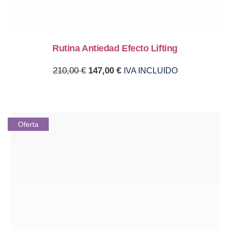
Rutina Antiedad Efecto Lifting
Original price was: 210,00 €.
Current price is: 147,00 €.
210,00
€
147,00
€
IVA INCLUIDO
Oferta