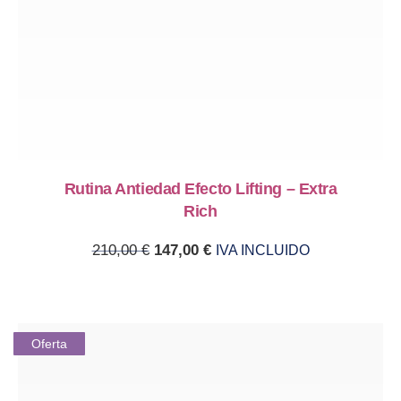
Rutina Antiedad Efecto Lifting – Extra
Rich
Original price was: 210,00 €.
Current price is: 147,00 €.
210,00
€
147,00
€
IVA INCLUIDO
Oferta