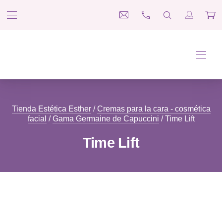
BAR NAVIGATION
CLO
medina@esteticaesther.co
697 660 312
SEARCH
Login / R
Car
Tienda Estética Esther
NAVI
Tienda Estética Esther
/
Cremas para la cara - cosmética
facial
/
Gama Germaine de Capuccini
/ Time Lift
Time Lift
Filter products