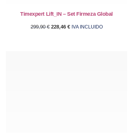
Timexpert Lift_IN – Set Firmeza Global
Original price was: 299,90 €.
Current price is: 228,46 €.
299,90
€
228,46
€
IVA INCLUIDO