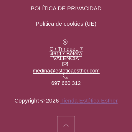
POLÍTICA DE PRIVACIDAD
Política de cookies (UE)
Location
C / Trinquet, 7
46117 Bétera
New Window
VALENCIA
Email
medina@esteticaesther.com
Teléfono
697 660 312
Copyright © 2026
Tienda Estética Esther
New Window
WordPress Theme by
FORQY
Back to Top