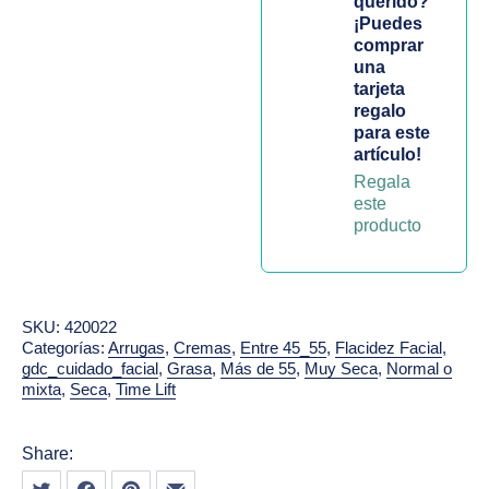
querido?
¡Puedes
comprar
una
tarjeta
regalo
para este
artículo!
Regala
este
producto
SKU:
420022
Categorías:
Arrugas
,
Cremas
,
Entre 45_55
,
Flacidez Facial
,
gdc_cuidado_facial
,
Grasa
,
Más de 55
,
Muy Seca
,
Normal o
mixta
,
Seca
,
Time Lift
Share:
Tweet
Share on Facebook
Share on Pinterest
Share by Email