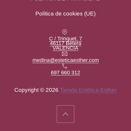
Política de cookies (UE)
Location
C / Trinquet, 7
46117 Bétera
New Window
VALENCIA
Email
medina@esteticaesther.com
Teléfono
697 660 312
Copyright © 2026
Tienda Estética Esther
New Window
WordPress Theme by
FORQY
Back to Top