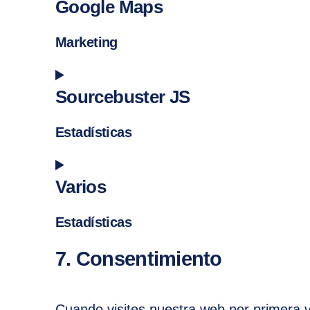
Google Maps
Marketing
Consent to service google-maps
Sourcebuster JS
Estadísticas
Consent to service sourcebuster-js
Varios
Estadísticas
Consent to service varios
7. Consentimiento
Cuando visites nuestra web por primera 