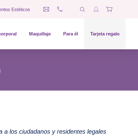
entos Estéticos
CLO
medina@esteticaesther.com
697 660 312
SEARCH
Login / Register
Cart
corporal
Maquillaje
Para él
Tarjeta regalo
)
a a los ciudadanos y residentes legales