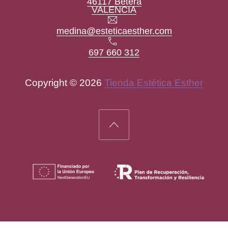
46117 Bétera
New Window
VALENCIA
Email
medina@esteticaesther.com
Teléfono
697 660 312
Copyright © 2026
Tienda Estética Esther
New Window
WordPress Theme by
FORQY
Back to Top