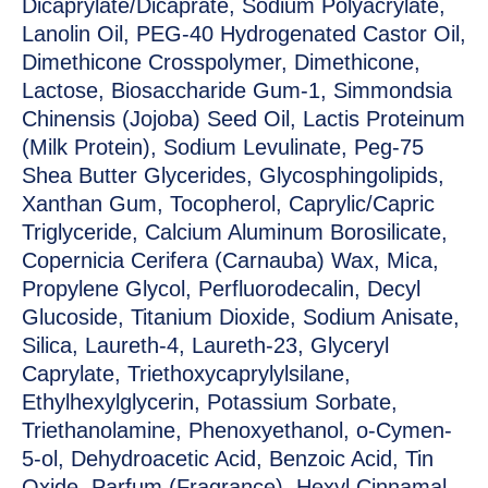
Dicaprylate/Dicaprate, Sodium Polyacrylate,
Lanolin Oil, PEG-40 Hydrogenated Castor Oil,
Dimethicone Crosspolymer, Dimethicone,
Lactose, Biosaccharide Gum-1, Simmondsia
Chinensis (Jojoba) Seed Oil, Lactis Proteinum
(Milk Protein), Sodium Levulinate, Peg-75
Shea Butter Glycerides, Glycosphingolipids,
Xanthan Gum, Tocopherol, Caprylic/Capric
Triglyceride, Calcium Aluminum Borosilicate,
Copernicia Cerifera (Carnauba) Wax, Mica,
Propylene Glycol, Perfluorodecalin, Decyl
Glucoside, Titanium Dioxide, Sodium Anisate,
Silica, Laureth-4, Laureth-23, Glyceryl
Caprylate, Triethoxycaprylylsilane,
Ethylhexylglycerin, Potassium Sorbate,
Triethanolamine, Phenoxyethanol, o-Cymen-
5-ol, Dehydroacetic Acid, Benzoic Acid, Tin
Oxide, Parfum (Fragrance), Hexyl Cinnamal,