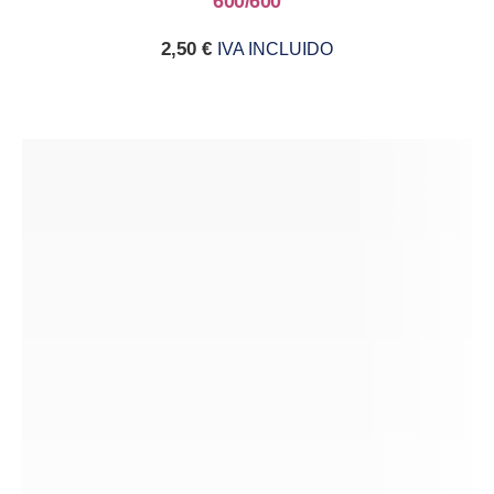
600/600
2,50
€
IVA INCLUIDO