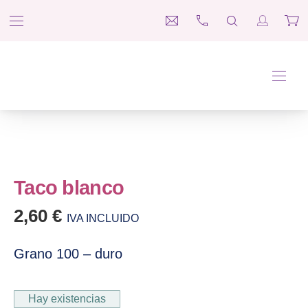
BAR NAVIGATION
CLO
medina@esteticaesther.co
697 660 312
SEARCH
Login / R
Car
Tienda Estética Esther
NAVI
Taco blanco
2,60
€
IVA INCLUIDO
Grano 100 – duro
Hay existencias