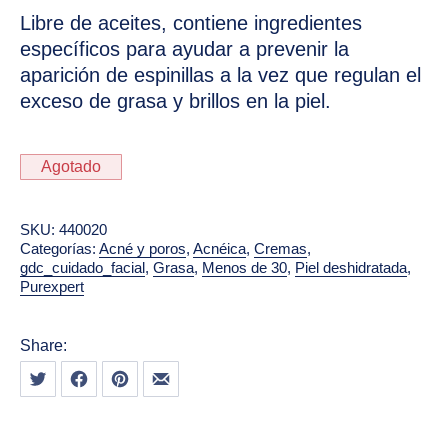
Libre de aceites, contiene ingredientes
específicos para ayudar a prevenir la
aparición de espinillas a la vez que regulan el
exceso de grasa y brillos en la piel.
Agotado
SKU:
440020
Categorías:
Acné y poros
,
Acnéica
,
Cremas
,
gdc_cuidado_facial
,
Grasa
,
Menos de 30
,
Piel deshidratada
,
Purexpert
Share:
Tweet
Share on Facebook
Share on Pinterest
Share by Email