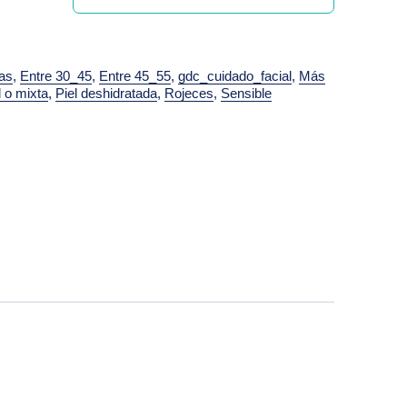
as
,
Entre 30_45
,
Entre 45_55
,
gdc_cuidado_facial
,
Más
 o mixta
,
Piel deshidratada
,
Rojeces
,
Sensible
erest
 by Email