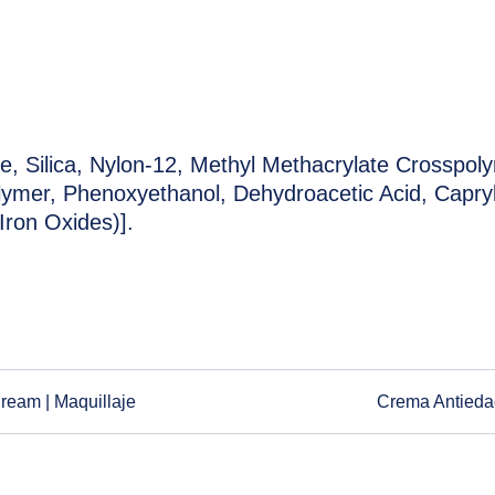
de, Silica, Nylon-12, Methyl Methacrylate Crosspo
lymer, Phenoxyethanol, Dehydroacetic Acid, Caprylyl
Iron Oxides)].
eam | Maquillaje
Crema Antieda