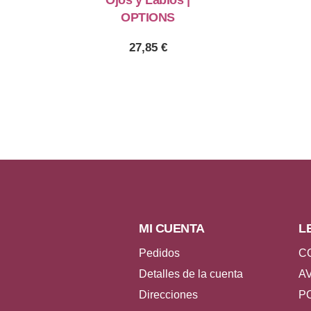
Ojos y Labios |
OPTIONS
27,85
€
MI CUENTA
L
Pedidos
C
Detalles de la cuenta
A
Direcciones
P