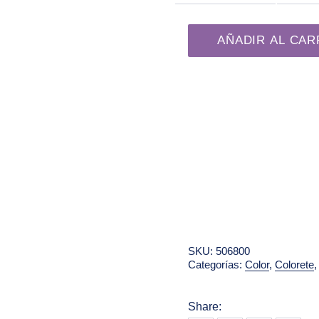
Colorete en Polvo Candy 
AÑADIR AL CAR
SKU:
506800
Categorías:
Color
,
Colorete
Share: