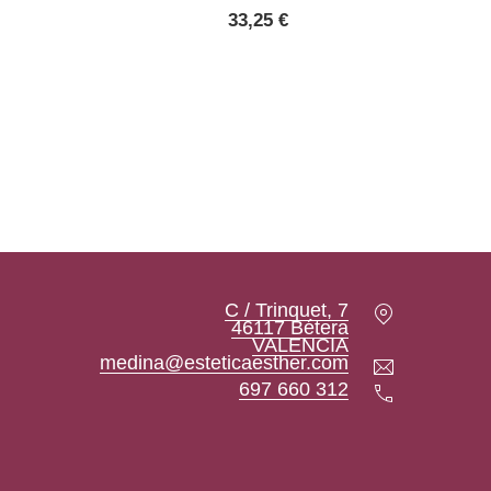
33,25
€
Location
C / Trinquet, 7
46117 Bétera
New Window
VALENCIA
Email
medina@esteticaesther.com
Teléfono
697 660 312