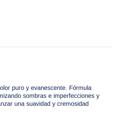
erest
 by Email
 color puro y evanescente. Fórmula
nimizando sombras e imperfecciones y
canzar una suavidad y cremosidad