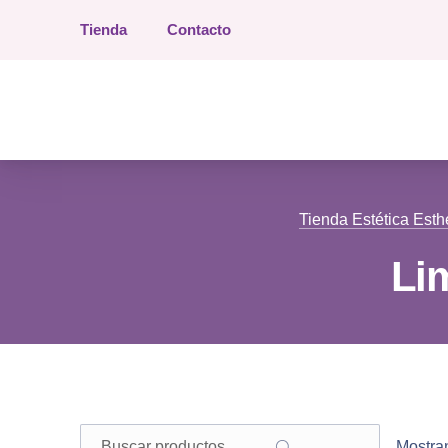
Tienda
Contacto
Tienda Estética Esther
Tienda Estética Esth
Li
Buscar
Filter products
Mostran