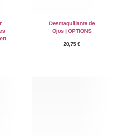
r
Desmaquillante de
es
Ojos | OPTIONS
ert
20,75
€