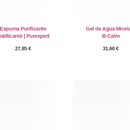
Espuma Purificante
Gel de Agua Micela
atificante | Purexpert
B-Calm
27,85
€
31,60
€