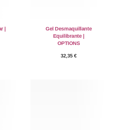
NE
r |
Gel Desmaquillante
Equilibrante |
OPTIONS
32,35
€