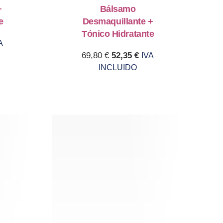
+
Bálsamo
e
Desmaquillante +
Tónico Hidratante
rice was: 59,80 €.
rent price is: 44,85 €.
A
Original price was: 69,80 €.
Current price is: 52,3
69,80
€
52,35
€
IVA
INCLUIDO