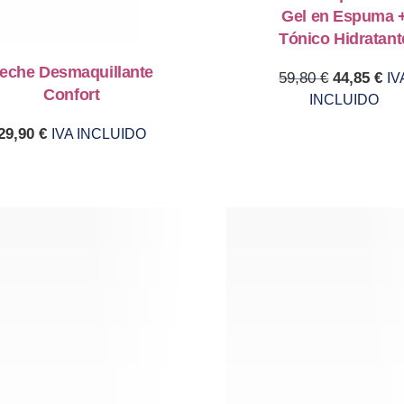
Gel en Espuma 
Tónico Hidratant
eche Desmaquillante
Original p
Cur
59,80
€
44,85
€
IV
Confort
INCLUIDO
29,90
€
IVA INCLUIDO