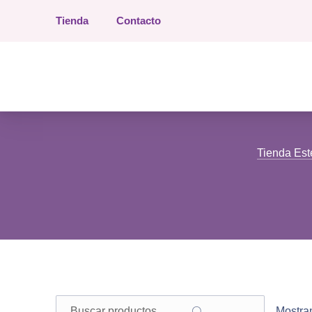
Tienda
Contacto
Tienda Estética Esther
Tienda Est
Buscar
Filter products
Mostran