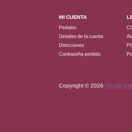
MI CUENTA
L
Pedidos
C
Detalles de la cuenta
A
Direcciones
P
Contraseña perdida
Po
Copyright © 2026
Tienda Est
WordPress Theme by
FORQ