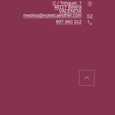
Location
C / Trinquet, 7
46117 Bétera
New Window
VALENCIA
Email
medina@esteticaesther.com
Teléfono
697 660 312
Back to Top