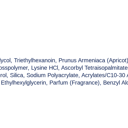
ycol, Triethylhexanoin, Prunus Armeniaca (Apricot)
osspolymer, Lysine HCl, Ascorbyl Tetraisopalmitat
ol, Silica, Sodium Polyacrylate, Acrylates/C10-30 A
 Ethylhexylglycerin, Parfum (Fragrance), Benzyl A