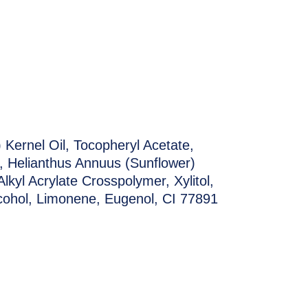
NE
 Kernel Oil, Tocopheryl Acetate,
e, Helianthus Annuus (Sunflower)
lkyl Acrylate Crosspolymer, Xylitol,
lcohol, Limonene, Eugenol, CI 77891