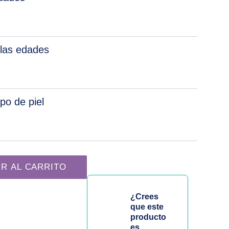
las edades
ipo de piel
w Force | Timexpert Radiance C+ cantidad
IR AL CARRITO
¿Crees
que este
producto
es