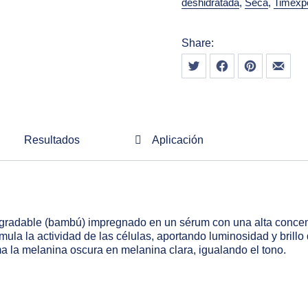
deshidratada
,
Seca
,
Timexp
Share:
Tweet
Share on Facebook
Share on Pint
Share
Resultados
Aplicación
gradable (bambú) impregnado en un sérum con una alta concent
ula la actividad de las células, aportando luminosidad y brillo d
a la melanina oscura en melanina clara, igualando el tono.