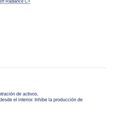
ert Radiance C+
erest
 by Email
ración de activos.
esde el interior. Inhibe la producción de