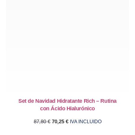
Set de Navidad Hidratante Rich – Rutina
con Ácido Hialurónico
Original price was: 87,80 €.
Current price is: 70,25 €.
87,80
€
70,25
€
IVA INCLUIDO