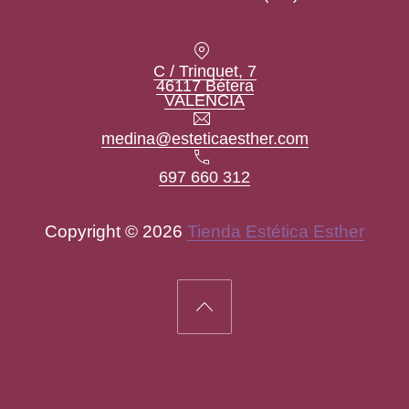
Location
C / Trinquet, 7
46117 Bétera
New Window
VALENCIA
Email
medina@esteticaesther.com
Teléfono
697 660 312
Copyright © 2026
Tienda Estética Esther
New Window
WordPress Theme by
FORQY
Back to Top