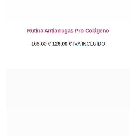
Rutina Antiarrugas Pro-Colágeno
Original price was: 168,00 €.
Current price is: 126,00 €.
168,00
€
126,00
€
IVA INCLUIDO