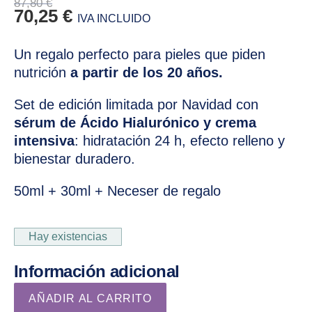
87,80
€
Original price was: 87,80 €.
Current price is: 70,25 €.
70,25
€
IVA INCLUIDO
Un regalo perfecto para pieles que piden
nutrición
a partir de los 20 años.
Set de edición limitada por Navidad con
sérum de Ácido Hialurónico y crema
intensiva
: hidratación 24 h, efecto relleno y
bienestar duradero.
50ml + 30ml + Neceser de regalo
Hay existencias
Información adicional
Set de Navidad Hidratante Supreme - Rutina con Ácido Hi
AÑADIR AL CARRITO