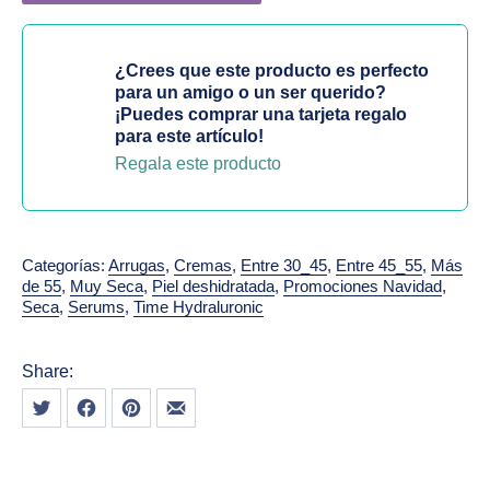
¿Crees que este producto es perfecto
para un amigo o un ser querido?
¡Puedes comprar una tarjeta regalo
para este artículo!
Regala este producto
Categorías:
Arrugas
,
Cremas
,
Entre 30_45
,
Entre 45_55
,
Más
de 55
,
Muy Seca
,
Piel deshidratada
,
Promociones Navidad
,
Seca
,
Serums
,
Time Hydraluronic
Share:
Tweet
Share on Facebook
Share on Pinterest
Share by Email