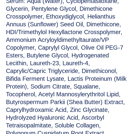
Sérum: Aqua (Water), Cyclopentasiloxane,
Glycerin, Pentylene Glycol, Dimethicone
Crosspolymer, Ethoxydiglycol, Helianthus
Annuus (Sunflower) Seed Oil, Dimethicone,
HDI/Trimethylol Hexyllactone Crosspolymer,
Ammonium Acryloyldimethyltaurate/VP
Copolymer, Caprylyl Glycol, Olive Oil PEG-7
Esters, Butylene Glycol, Hydrogenated
Lecithin, Laureth-23, Laureth-4,
Caprylic/Capric Triglyceride, Dimethiconol,
Bifida Ferment Lysate, Lactis Proteinum (Milk
Protein), Sodium Citrate, Squalane,
Tocopherol, Acetyl Mannosylerythritol Lipid,
Butyrospermum Parkii (Shea Butter) Extract,
Caprylhydroxamic Acid, Zinc Glycinate,
Hydrolyzed Hyaluronic Acid, Ascorbyl
Tetraisopalmitate, Soluble Collagen,
Polygonum Cuspidatum Root Extract,