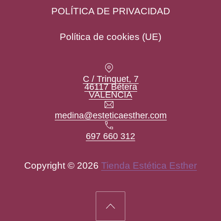
POLÍTICA DE PRIVACIDAD
Política de cookies (UE)
Location
C / Trinquet, 7
46117 Bétera
New Window
VALENCIA
Email
medina@esteticaesther.com
Teléfono
697 660 312
Copyright © 2026
Tienda Estética Esther
New Window
WordPress Theme by
FORQY
Back to Top