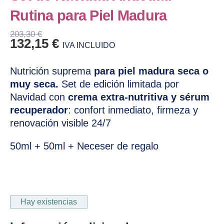
Rutina para Piel Madura
203,30
€
Original price was: 203,30 €.
Current price is: 132,15 €.
132,15
€
IVA INCLUIDO
Nutrición suprema
para piel madura seca o
muy seca.
Set de edición limitada por
Navidad con
crema extra-nutritiva y sérum
recuperador
: confort inmediato, firmeza y
renovación visible 24/7
50ml + 50ml + Neceser de regalo
Hay existencias