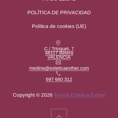
POLÍTICA DE PRIVACIDAD
Política de cookies (UE)
Location
C / Trinquet, 7
46117 Bétera
New Window
VALENCIA
Email
medina@esteticaesther.com
Teléfono
697 660 312
Copyright © 2026
Tienda Estética Esther
New Window
WordPress Theme by
FORQY