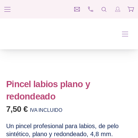
BAR NAVIGATION
CLO
medina@esteticaesther.co
697 660 312
SEARCH
Login / R
Car
Tienda Estética Esther
NAVI
Pincel labios plano y
redondeado
7,50
€
IVA INCLUIDO
Un pincel profesional para labios, de pelo
sintético, plano y redondeado, 4,8 mm.