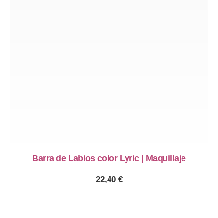
PREVIOUS
NE
Barra de Labios color Lyric | Maquillaje
22,40
€