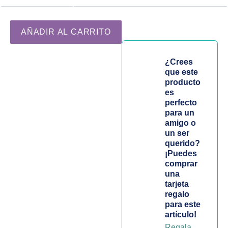
Maquillaje SPF25 Sun Beige | Maquillaje cantidad
AÑADIR AL CARRITO
¿Crees
que este
producto
es
perfecto
para un
amigo o
un ser
querido?
¡Puedes
comprar
una
tarjeta
regalo
para este
artículo!
Regala