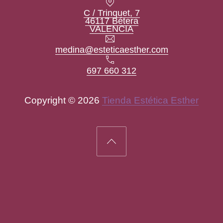
C / Trinquet, 7
46117 Bétera
New Window
VALENCIA
Email
medina@esteticaesther.com
Teléfono
697 660 312
Copyright © 2026
Tienda Estética Esther
New Window
WordPress Theme by
FORQY
Back to Top