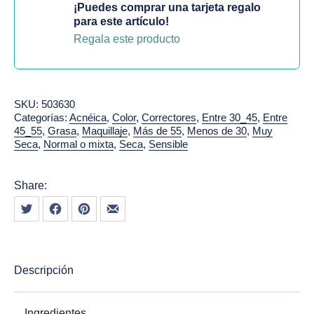
¡Puedes comprar una tarjeta regalo
para este artículo!
Regala este producto
SKU:
503630
Categorías:
Acnéica
,
Color
,
Correctores
,
Entre 30_45
,
Entre
45_55
,
Grasa
,
Maquillaje
,
Más de 55
,
Menos de 30
,
Muy
Seca
,
Normal o mixta
,
Seca
,
Sensible
Share:
Tweet
Share on Facebook
Share on Pinterest
Share by Email
Descripción
Ingredientes