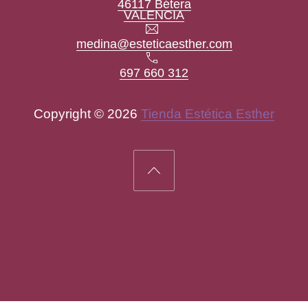
46117 Bétera
New Window
VALENCIA
Email
medina@esteticaesther.com
Teléfono
697 660 312
Copyright © 2026
Tienda Estética Esther
New Window
WordPress Theme by
FORQY
Back to Top