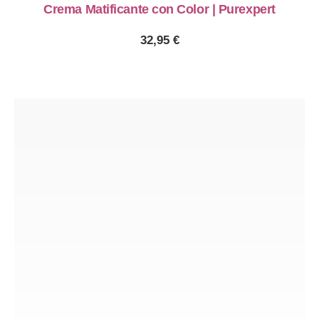
Crema Matificante con Color | Purexpert
PREVIOUS
NE
32,95
€