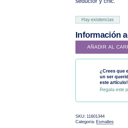
seductor y chic.
Hay existencias
Información a
Esmalte Classic N 140 
AÑADIR AL CAR
¿Crees que e
un ser queri
este artículo!
Regala este p
SKU:
11601344
Categoría:
Esmaltes