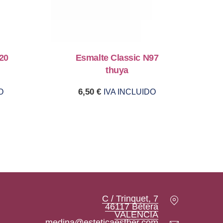
20
Esmalte Classic N97
thuya
6,50
€
O
IVA INCLUIDO
Location
C / Trinquet, 7
46117 Bétera
New Window
VALENCIA
Email
medina@esteticaesther.com