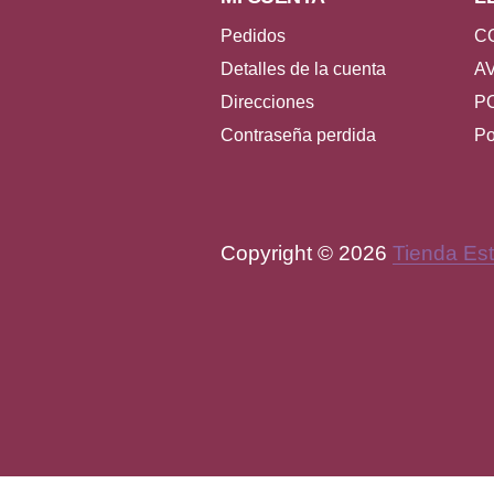
Pedidos
C
Detalles de la cuenta
A
Direcciones
P
Contraseña perdida
Po
Copyright © 2026
Tienda Est
WordPress Theme by
FORQ