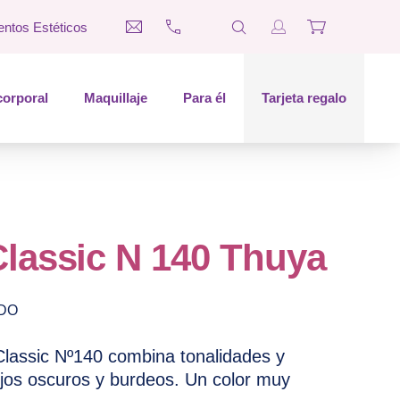
entos Estéticos
CLO
medina@esteticaesther.com
697 660 312
SEARCH
Login / Register
Cart
corporal
Maquillaje
Para él
Tarjeta regalo
lassic N 140 Thuya
IDO
Classic Nº140 combina tonalidades y
ojos oscuros y burdeos. Un color muy