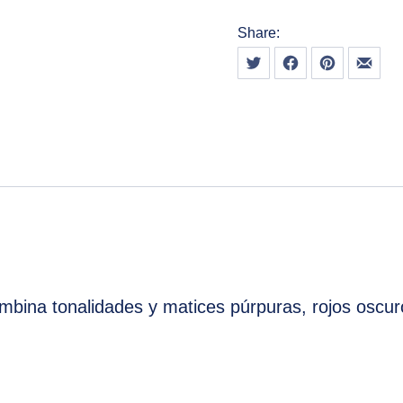
Share:
Tweet
Share on Facebook
Share on Pint
Share
mbina tonalidades y matices púrpuras, rojos oscu