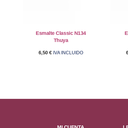
Esmalte Classic N134
E
Thuya
6,50
€
IVA INCLUIDO
MI CUENTA
L