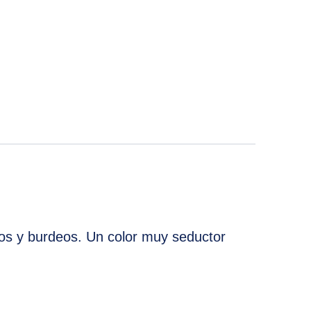
erest
 by Email
ros y burdeos. Un color muy seductor