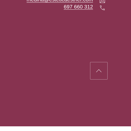
Teléfono
697 660 312
Back to Top