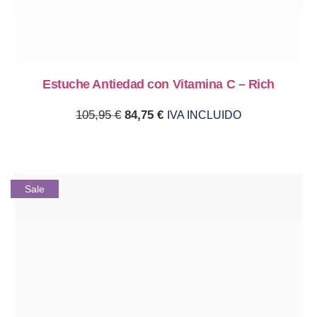
Estuche Antiedad con Vitamina C – Rich
Original price was: 105,95 €.
Current price is: 84,75 €.
105,95
€
84,75
€
IVA INCLUIDO
Sale