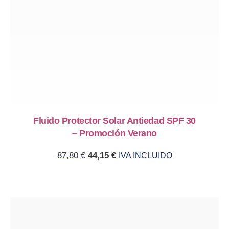
Fluido Protector Solar Antiedad SPF 30
– Promoción Verano
Original price was: 87,80 €.
Current price is: 44,15 €.
87,80
€
44,15
€
IVA INCLUIDO