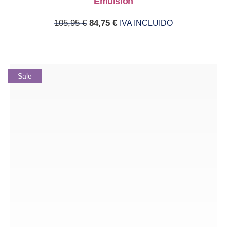
Emulsión
Original price was: 105,95 €.
Current price is: 84,75 €.
105,95
€
84,75
€
IVA INCLUIDO
Sale