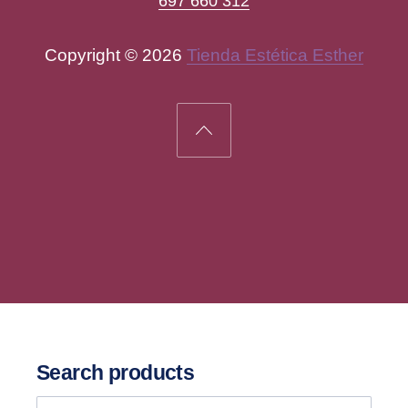
697 660 312
Copyright © 2026
Tienda Estética Esther
New Window
WordPress Theme by
FORQY
Back to Top
Search products
Search