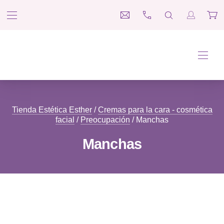
BAR NAVIGATION
CLO
medina@esteticaesther.co
697 660 312
SEARCH
Login / R
Car
Tienda Estética Esther
NAVI
Tienda Estética Esther
/
Cremas para la cara - cosmética
facial
/
Preocupación
/ Manchas
Manchas
Filter products